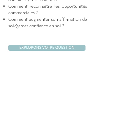
Comment reconnaitre les opportunités
commerciales ?
Comment augmenter son affirmation de
soi/garder confiance en soi ?
EXPLORONS VOTRE QUESTION
Het leiderschapstraject dat we samen met
Lieve Jansen van Teampact vormgaven, was
voor ons als organisatie (lokaal bestuur
Damme – 15 leidinggevenden) bijzonder
waardevol. De aanpak was interactief,