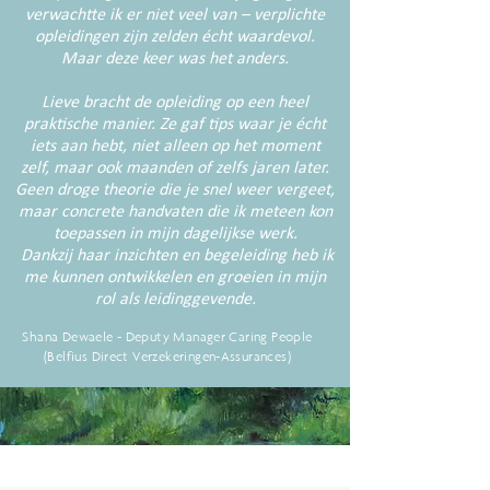
verwachtte ik er niet veel van – verplichte
opleidingen zijn zelden écht waardevol.
Maar deze keer was het anders.
Lieve bracht de opleiding op een heel
praktische manier. Ze gaf tips waar je écht
iets aan hebt, niet alleen op het moment
zelf, maar ook maanden of zelfs jaren later.
Geen droge theorie die je snel weer vergeet,
maar concrete handvaten die ik meteen kon
toepassen in mijn dagelijkse werk.
Dankzij haar inzichten en begeleiding heb ik
me kunnen ontwikkelen en groeien in mijn
rol als leidinggevende.
Shana Dewaele - Deputy Manager Caring People
(Belfius Direct Verzekeringen-Assurances)