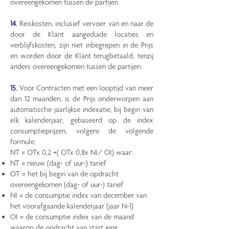
overeengekomen tussen de partijen.
14.
Reiskosten, inclusief vervoer van en naar de
door de Klant aangeduide locaties en
verblijfskosten, zijn niet inbegrepen in de Prijs
en worden door de Klant terugbetaald, tenzij
anders overeengekomen tussen de partijen.
15.
Voor Contracten met een looptijd van meer
dan 12 maanden, is de Prijs onderworpen aan
automatische jaarlijkse indexatie, bij begin van
elk kalenderjaar, gebaseerd op de index
consumptieprijzen, volgens de volgende
formule:
NT = OTx 0,2 +( OTx 0,8x NI/ OI) waar:
NT = nieuw (dag- of uur-) tarief
OT = het bij begin van de opdracht
overeengekomen (dag- of uur-) tarief
NI = de consumptie index van december van
het voorafgaande kalenderjaar (jaar N-1)
OI = de consumptie index van de maand
waarop de opdracht van start ging.