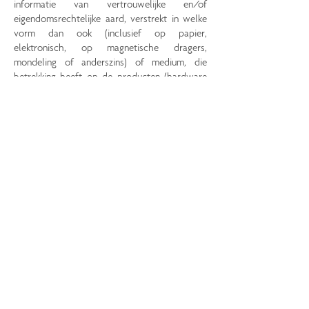
informatie van vertrouwelijke en/of
eigendomsrechtelijke aard, verstrekt in welke
vorm dan ook (inclusief op papier,
elektronisch, op magnetische dragers,
mondeling of anderszins) of medium, die
betrekking heeft op de producten (hardware
en software), commerciële informatie of
gegevens, technologie, bedrijfsplannen,
productplannen, klanten, klantgegevens, en
alle andere zakelijke of technische informatie
van een der partijen (inclusief haar
onderaannemers).
35.
Elke partij die Vertrouwelijke Informatie
van de andere partij ontvangt krachtens het
Contract, verbindt zich ertoe (i) de
Vertrouwelijke Informatie niet bekend te
maken of te gebruiken voor andere doeleinden
dan de uitvoering van het Contract, en (ii) de
toegang tot de Vertrouwelijke Informatie te
beperken tot haar bestuurders, directeuren,
werknemers, consultants of onderaannemers